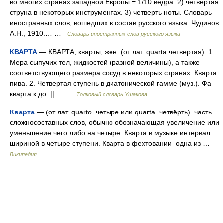
во многих странах западной Европы = 1/10 ведра. 2) четвертая
струна в некоторых инструментах. 3) четверть ноты. Словарь
иностранных слов, вошедших в состав русского языка. Чудинов
А.Н., 1910.… …
Словарь иностранных слов русского языка
КВАРТА
— КВАРТА, кварты, жен. (от лат. quarta четвертая). 1.
Мера сыпучих тел, жидкостей (разной величины), а также
соответствующего размера сосуд в некоторых странах. Кварта
пива. 2. Четвертая ступень в диатонической гамме (муз.). Фа
кварта к до. ||… …
Толковый словарь Ушакова
Кварта
— (от лат. quarto четыре или quarta четвёрть) часть
сложносоставных слов, обычно обозначающая увеличение или
уменьшение чего либо на четыре. Кварта в музыке интервал
шириной в четыре ступени. Кварта в фехтовании одна из …
Википедия