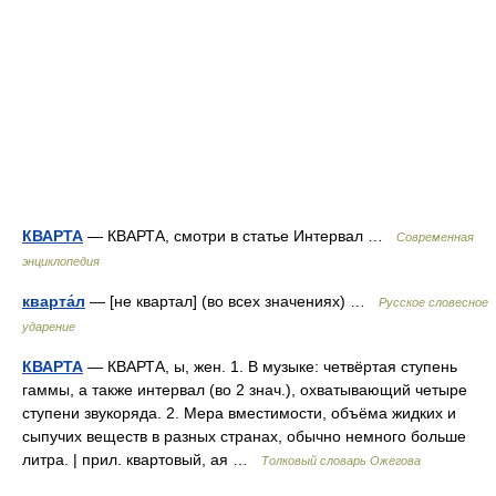
КВАРТА
— КВАРТА, смотри в статье Интервал …
Современная
энциклопедия
кварта́л
— [не квартал] (во всех значениях) …
Русское словесное
ударение
КВАРТА
— КВАРТА, ы, жен. 1. В музыке: четвёртая ступень
гаммы, а также интервал (во 2 знач.), охватывающий четыре
ступени звукоряда. 2. Мера вместимости, объёма жидких и
сыпучих веществ в разных странах, обычно немного больше
литра. | прил. квартовый, ая …
Толковый словарь Ожегова