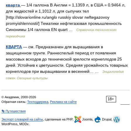
кварта
— 1/4 галлона В Англии = 1,1359 л, в США = 0.9464 л,
для жидкостей и 1,1012 л, для сыпучих тел
[http://slovarionline.ru/anglo russkiy slovar neftegazovoy
promyishlennosti/] Тематики нефтегазовая промышленность
Синонимы 1/4 галлона EN quart …
Справочник технического
переводчика
КВАРТА
— см. Предназначен для выращивания в
защищенном грунте. Раннеспелый период от появления
массовых всходов до технической зрелости корнеплодов 25
дней. Устойчив к цветушности. Средняя урожайность товарных
корнеплодов при выращивании в весенней… …
Энциклопедия
семян. Овощные культуры
© Академик, 2000-2026
18+
Обратная связь:
Техподдержка
,
Реклама на сайте
👣 Путешествия
Экспорт словарей на сайты
, сделанные на PHP,
Joomla,
Drupal,
WordPress, MODx.