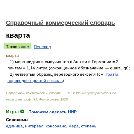
Справочный коммерческий словарь
кварта
Толкование
Перевод
кварта
1) мера жидких и сыпучих тел в Англии и Германии = 2
пинтам = 1,14 литра (сокращенное обозначение — quart., qt);
2) четвертый образец переводного векселя (см.
тратта
,
переводно-простой вексель
).
Справочный коммерческий словарь. — М.: Издание Центросоюза
.
Под
редакцией проф. Н.Г. Филимонова
.
1926
.
Игры ⚽
Поможем сделать НИР
Синонимы
:
единица
,
интервал
,
консонанс
,
мера
,
ступень