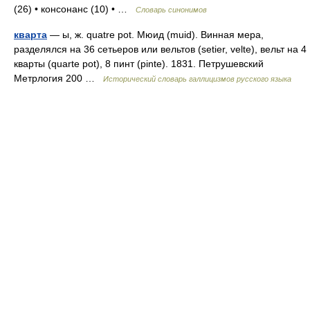
(26) • консонанс (10) • …
Словарь синонимов
кварта
— ы, ж. quatre pot. Мюид (muid). Винная мера,
разделялся на 36 сетьеров или вельтов (setier, velte), вельт на 4
кварты (quarte pot), 8 пинт (pinte). 1831. Петрушевский
Метрлогия 200 …
Исторический словарь галлицизмов русского языка